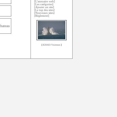
[L'annuaire web]
[Les catégories]
[Ajouter un site]
[Le top des sites]
[Nouveaux sites]
[Règlement]
bateau
[
828403 Visiteurs
]