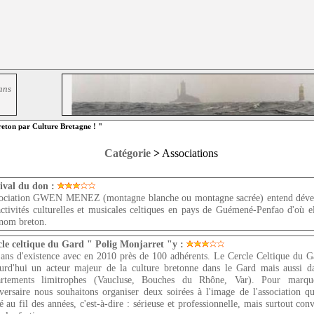
ans
eton par Culture Bretagne ! "
Catégorie
>
Associations
ival du don :
sociation GWEN MENEZ (montagne blanche ou montagne sacrée) entend déve
activités culturelles et musicales celtiques en pays de Guémené-Penfao d'où el
nom breton.
le celtique du Gard " Polig Monjarret "y :
ans d'existence avec en 2010 près de 100 adhérents. Le Cercle Celtique du G
urd'hui un acteur majeur de la culture bretonne dans le Gard mais aussi d
artements limitrophes (Vaucluse, Bouches du Rhône, Var). Pour marqu
versaire nous souhaitons organiser deux soirées à l'image de l'association qu
é au fil des années, c'est-à-dire : sérieuse et professionnelle, mais surtout conv