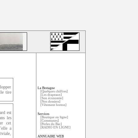
lopper
La Bretagne
[Quelques chiffres]
le tire
[Les drapeaux]
[Son économie]
[Nos dossiers]
[Vêtement breton]
ard est
Services
ans les
[Boutique en ligne]
[Communes]
er cet
[Perles du Bac]
'elle a
[RADIO EN LIGNE]
iviale,
ANNUAIRE WEB