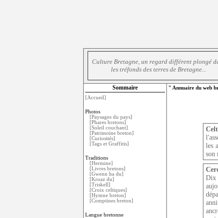
Culture Bretagne, un regard différent plongé d
les tréfonds des terres de Bretagne...
Sommaire
" Annuaire du web br
[Accueil]
Photos
[Paysages du pays]
[Phares bretons]
[Soleil couchant]
Celt
[Patrimoine breton]
l'as
[Curiosités]
[Tags et Graffitis]
les 
son 
Traditions
[Hermine]
Cerc
[Livres bretons]
[Gwenn ha du]
Dix 
[Kroaz du]
aujo
[Triskell]
[Croix celtiques]
dép
[Hymne breton]
[Comptines breton]
anni
ancr
Langue bretonne