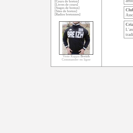
amic
[Cours de breton]
[Livres de cours]
[Stages de breton]
Clu
[Sites de breton]
Asso
[Radios bretonnes]
Cria
L'a
trad
Veste Kappa
Breizh
Commander en ligne