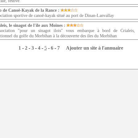
ale, festive.
b de Canoë-Kayak de la Rance :
ciation sportive de canoë-kayak situé au port de Dinan-Lanvallay
leis, le sinagot de l'ile aux Moines :
ssociation "pour un sinagot ilois" vous embarque à bord de Crialeis, 
itionnel du golfe du Morbihan à la découverte des iles du Morbihan
1
-
2
-
3
-
4
-
5
-
6
-
7
Ajouter un site à l'annuaire