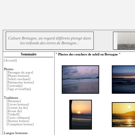
Culture Bretagne, un regard différent plongé dans
les tréfonds des terres de Bretagne...
Sommaire
" Photos des couchers de soleil en Bretagne "
[Accueil]
Photos
[Paysages du pays]
[Phares bretons]
[Soleil couchant]
[Patrimoine breton]
[Curiosités]
[Tags et Graffitis]
Traditions
[Hermine]
[Livres bretons]
[Gwenn ha du]
[Kroaz du]
[Triskell]
[Croix celtiques]
[Hymne breton]
[Comptines breton]
Langue bretonne