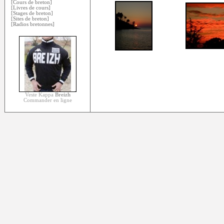
[Cours de breton]
[Livres de cours]
[Stages de breton]
[Sites de breton]
[Radios bretonnes]
Veste Kappa
Breizh
Commander en ligne