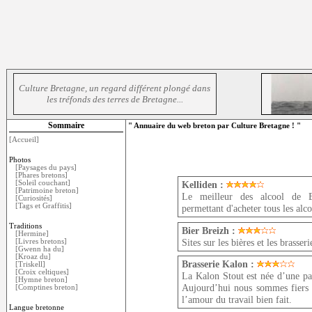
Culture Bretagne, un regard différent plongé dans
les tréfonds des terres de Bretagne...
Sommaire
" Annuaire du web breton par Culture Bretagne ! "
[Accueil]
Photos
[Paysages du pays]
[Phares bretons]
[Soleil couchant]
Kelliden :
[Patrimoine breton]
Le meilleur des alcool de Bre
[Curiosités]
[Tags et Graffitis]
permettant d'acheter tous les alco
Traditions
Bier Breizh :
[Hermine]
Sites sur les bières et les brasser
[Livres bretons]
[Gwenn ha du]
[Kroaz du]
Brasserie Kalon :
[Triskell]
[Croix celtiques]
La Kalon Stout est née d’une pass
[Hymne breton]
Aujourd’hui nous sommes fiers d
[Comptines breton]
l’amour du travail bien fait.
Langue bretonne