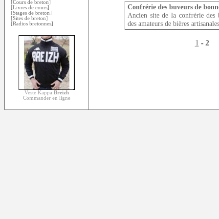
[Cours de breton]
Confrérie des buveurs de bonnes
[Livres de cours]
[Stages de breton]
Ancien site de la confrérie de
[Sites de breton]
des amateurs de bières artisanale
[Radios bretonnes]
1
-
2
Veste Kappa
Breizh
Commander en ligne