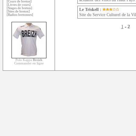
[Cours de breton]
[Livres de cours]
[Stages de breton]
Le Triskell :
[Sites de breton]
Site du Service Culturel de la Vi
[Radios bretonnes]
1
-
2
Polo Kappa
Breizh
Commander en ligne