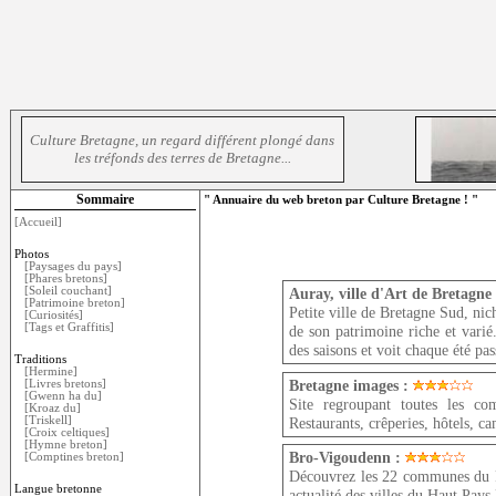
Culture Bretagne, un regard différent plongé dans
les tréfonds des terres de Bretagne...
Sommaire
" Annuaire du web breton par Culture Bretagne ! "
[Accueil]
Photos
[Paysages du pays]
[Phares bretons]
[Soleil couchant]
Auray, ville d'Art de Bretagne 
[Patrimoine breton]
Petite ville de Bretagne Sud, ni
[Curiosités]
[Tags et Graffitis]
de son patrimoine riche et varié
des saisons et voit chaque été pas
Traditions
[Hermine]
Bretagne images :
[Livres bretons]
[Gwenn ha du]
Site regroupant toutes les co
[Kroaz du]
Restaurants, crêperies, hôtels, c
[Triskell]
[Croix celtiques]
[Hymne breton]
Bro-Vigoudenn :
[Comptines breton]
Découvrez les 22 communes du Pa
Langue bretonne
actualité des villes du Haut Pay