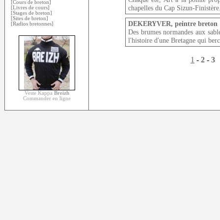
[Cours de breton]
chapelles du Cap Sizun-Finistère
[Livres de cours]
[Stages de breton]
[Sites de breton]
DEKERYVER, peintre breton 
[Radios bretonnes]
Des brumes normandes aux sabl
l'histoire d'une Bretagne qui berc
1
-
2
-
3
Veste Kappa
Breizh
Commander en ligne