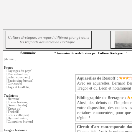
Culture Bretagne, un regard différent plongé dans
les tréfonds des terres de Bretagne...
Sommaire
" Annuaire du web breton par Culture Bretagne ! "
[Accueil]
Photos
[Paysages du pays]
[Phares bretons]
[Soleil couchant]
Aquarelles de Roscoff :
[Patrimoine breton]
Avec ses aquarelles, Bernard Beau
[Curiosités]
[Tags et Graffitis]
Trégor et du Léon et notamment 
Traditions
Bibliographie de Bretagne :
[Hermine]
Ainsi, des débuts de l'imprimer
[Livres bretons]
[Gwenn ha du]
votre disposition, des notices t
[Kroaz du]
certaines commentées, pour que 
[Triskell]
[Croix celtiques]
région !
[Hymne breton]
[Comptines breton]
Circuit d'art contemporain dans
Langue bretonne
Chaque été, Art à la pointe prop